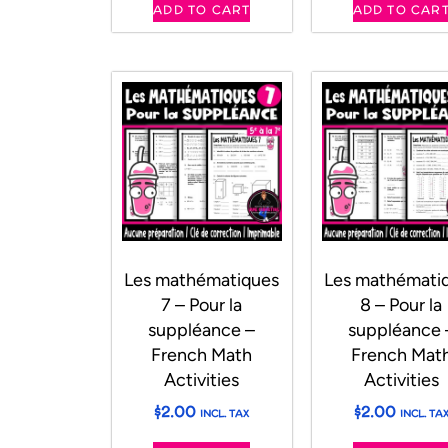
ADD TO CART
ADD TO CAR
Les mathématiques
Les mathémati
7 – Pour la
8 – Pour la
suppléance –
suppléance 
French Math
French Mat
Activities
Activities
$
2.00
$
2.00
INCL. TAX
INCL. TA