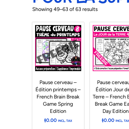
Showing 49–63 of 63 results
Pause cerveau –
Pause cervea
Édition printemps –
Édition Jour de
French Brain Break
Terre – French 
Game Spring
Break Game Ea
Edition
Day Edition
$
0.00
$
0.00
INCL. TAX
INCL. TA