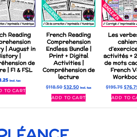
ch Reading
French Reading
Les verbe
prehension
Comprehension
cahier
ty | August in
Endless Bundle |
d’exercic
istory |
Print + Digital
activités + 
éhension de
Activities |
de mots ca
re | FI & FSL
Compréhension de
French V
lecture
Workbo
3.25
Incl. tax
$
118.50
$
32.50
$
195.75
$
76.7
Incl. tax
D TO CART
ADD TO CART
ADD TO C
PPLÉANCE