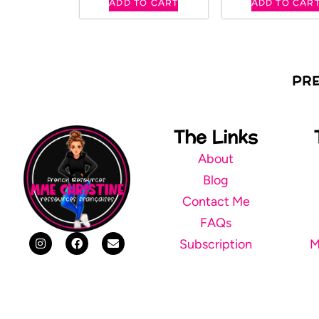
ADD TO CART
ADD TO CAR
PR
The Links
About
Blog
Contact Me
FAQs
Subscription
M