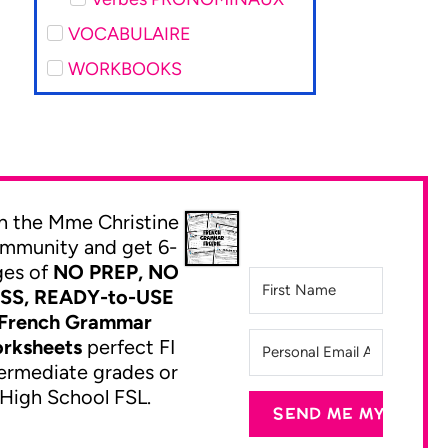
VOCABULAIRE
WORKBOOKS
n the Mme Christine
mmunity and get 6-
ges of
NO PREP, NO
SS, READY-to-USE
French Grammar
rksheets
perfect FI
ermediate grades or
High School FSL.
SEND ME MY FREEB