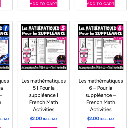
T
ADD TO CART
ADD TO CART
ques
Les mathématiques
Les mathématiques
la
5 I Pour la
6 – Pour la
–
suppléance I
suppléance –
h
French Math
French Math
Activities
Activities
$
2.00
$
2.00
L. TAX
INCL. TAX
INCL. TAX