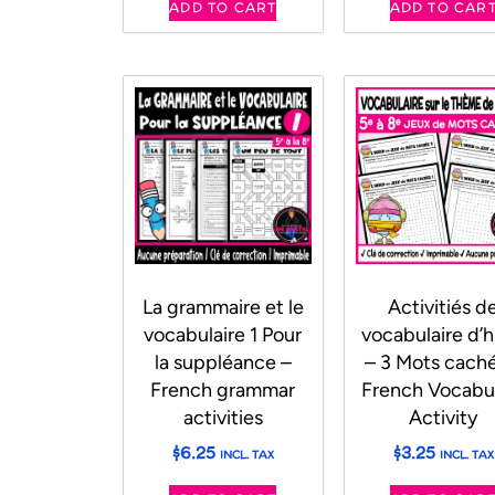
ADD TO CART
ADD TO CAR
La grammaire et le
Activitiés d
vocabulaire 1 Pour
vocabulaire d’h
la suppléance –
– 3 Mots caché
French grammar
French Vocabu
activities
Activity
$
6.25
$
3.25
INCL. TAX
INCL. TAX