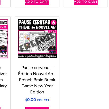
T
ADD TO CART
ADD TO CART
e
Pause cerveau –
iver
Édition Nouvel An –
s –
French Brain Break
lary
Game New Year
Edition
$
0.00
INCL. TAX