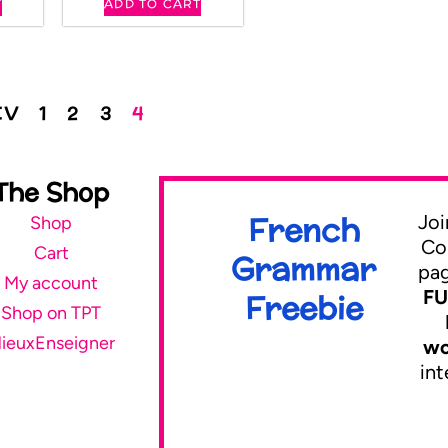
T
ADD TO CART
EV
1
2
3
4
The Shop
French
Joi
Shop
Co
Cart
Grammar
pa
My account
FU
Freebie
Shop on TPT
ieuxEnseigner
wo
int