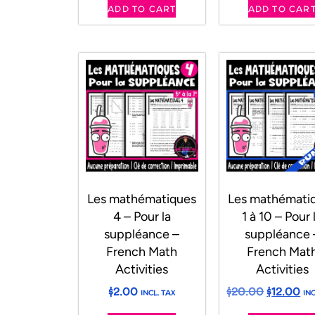
ADD TO CART
ADD TO CAR
Les mathématiques
Les mathémati
4 – Pour la
1 à 10 – Pour 
suppléance –
suppléance 
French Math
French Mat
Activities
Activities
$
2.00
$
20.00
$
12.00
INCL. TAX
INC