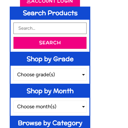
ACCOUNT LOGIN
Search Products
SEARCH
Shop by Grade
Choose grade(s)
Shop by Month
Choose month(s)
Browse by Category