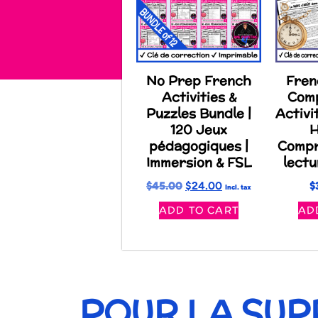
No Prep French
Fren
Activities &
Com
Puzzles Bundle |
Activi
120 Jeux
H
pédagogiques |
Compr
Immersion & FSL
lectu
$
45.00
$
24.00
$
Incl. tax
ADD TO CART
AD
POUR LA SU