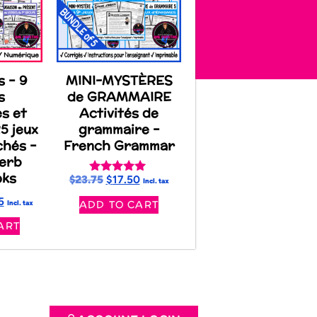
s – 9
MINI-MYSTÈRES
s
de GRAMMAIRE
es et
Activités de
25 jeux
grammaire –
chés –
French Grammar
erb
oks
$
23.75
$
17.50
Rated
Incl. tax
5.00
5
ADD TO CART
out of 5
Incl. tax
ART