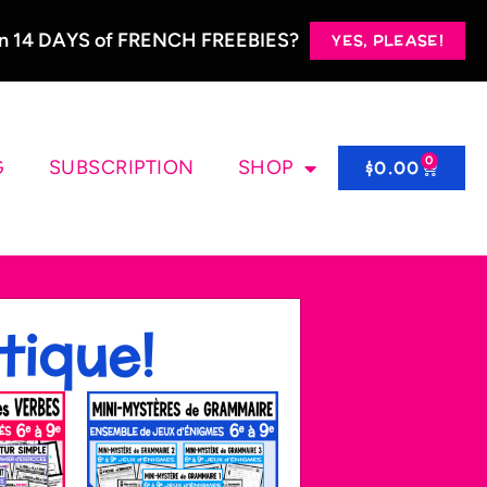
 in 14 DAYS of FRENCH FREEBIES?
YES, PLEASE!
0
G
SUBSCRIPTION
SHOP
$
0.00
tique!