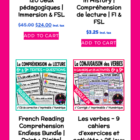
120 Jeux
in History |
pédagogiques |
Compréhension
Immersion & FSL
de lecture | FI &
FSL
$
45.00
$
24.00
Incl. tax
$
3.25
Incl. tax
ADD TO CART
ADD TO CART
French Reading
Les verbes – 9
Comprehension
cahiers
Endless Bundle |
d’exercices et