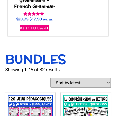
grammaire –
French Grammar
$
23.75
$
17.50
Rated
Incl. tax
5.00
ADD TO CART
out of 5
BUNDLES
Showing 1–16 of 32 results