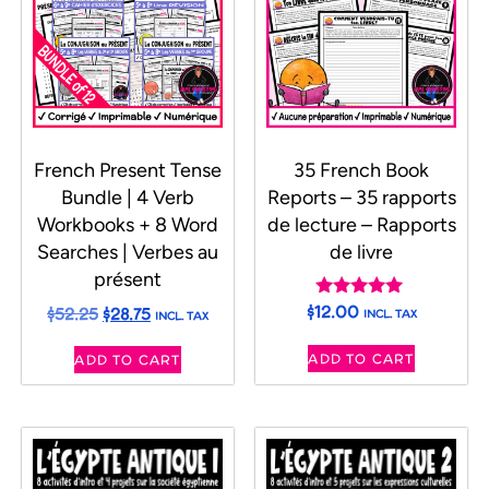
French Present Tense
35 French Book
Bundle | 4 Verb
Reports – 35 rapports
Workbooks + 8 Word
de lecture – Rapports
Searches | Verbes au
de livre
présent
$
12.00
$
52.25
$
28.75
Rated
INCL. TAX
INCL. TAX
5.00
out of 5
ADD TO CART
ADD TO CART