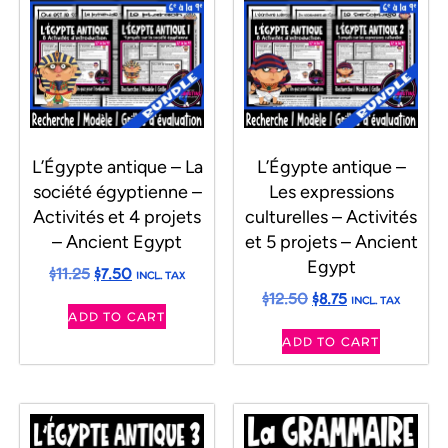
L’Égypte antique – La
L’Égypte antique –
société égyptienne –
Les expressions
Activités et 4 projets
culturelles – Activités
– Ancient Egypt
et 5 projets – Ancient
Egypt
$
11.25
$
7.50
INCL. TAX
$
12.50
$
8.75
INCL. TAX
ADD TO CART
ADD TO CART