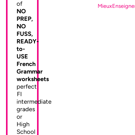
of
MieuxEnseigne
NO
PREP,
NO
FUSS,
READY-
to-
USE
French
Grammar
worksheets
perfect
FI
intermediate
grades
or
High
School