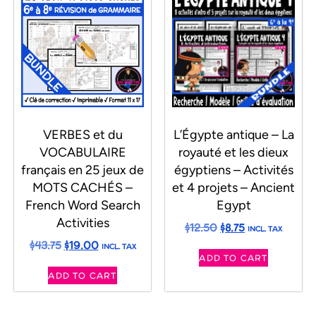
VERBES et du
L’Égypte antique – La
VOCABULAIRE
royauté et les dieux
français en 25 jeux de
égyptiens – Activités
MOTS CACHÉS –
et 4 projets – Ancient
French Word Search
Egypt
Activities
$
12.50
$
8.75
INCL. TAX
$
43.75
$
19.00
INCL. TAX
ADD TO CART
ADD TO CART