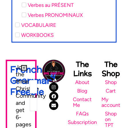
Verbes au PRÉSENT
Verbes PRONOMINAUX
VOCABULAIRE
WORKBOOKS
The
The
French
Join
Links
Shop
the
Grammar
Mme
About
Shop
Christine
Freebie
Blog
Cart
Community
Contact
My
and
Me
account
get
FAQs
Shop
6-
on
SEND ME MY FREEBIE
Subscription
pages
TPT