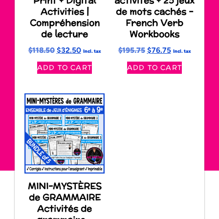
Print + Digital
activités + 25 jeux
Activities |
de mots cachés –
Compréhension
French Verb
de lecture
Workbooks
$
118.50
$
32.50
$
195.75
$
76.75
Incl. tax
Incl. tax
ADD TO CART
ADD TO CART
MINI-MYSTÈRES
de GRAMMAIRE
Activités de