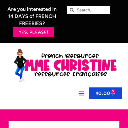
Are you interested in
14 DAYS of FRENCH
FREEBIES?
YES, PLEASE!
0
$
0.00