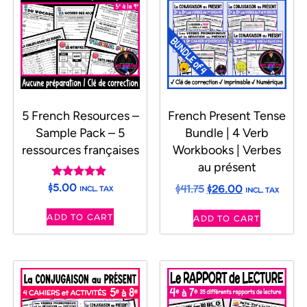
5 French Resources –
French Present Tense
Sample Pack – 5
Bundle | 4 Verb
ressources françaises
Workbooks | Verbes
au présent
$
5.00
$
41.75
$
26.00
Rated
INCL. TAX
INCL. TAX
5.00
out of 5
ADD TO CART
ADD TO CART