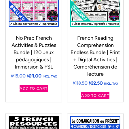
No Prep French
French Reading
Activities & Puzzles
Comprehension
Bundle | 120 Jeux
Endless Bundle | Print
pédagogiques |
+ Digital Activities |
Immersion & FSL
Compréhension de
lecture
$
45.00
$
24.00
INCL. TAX
$
118.50
$
32.50
INCL. TAX
ADD TO CART
ADD TO CART