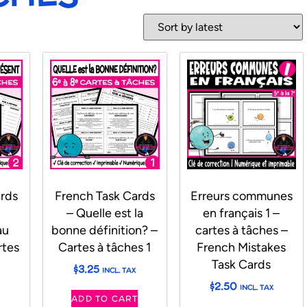
ards
French Task Cards
Erreurs communes
– Quelle est la
en français 1 –
au
bonne définition? –
cartes à tâches –
tes
Cartes à tâches 1
French Mistakes
Task Cards
$
3.25
INCL. TAX
$
2.50
INCL. TAX
ADD TO CART