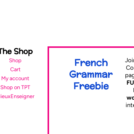
The Shop
French
Joi
Shop
Co
Cart
Grammar
pa
My account
FU
Freebie
Shop on TPT
ieuxEnseigner
wo
int