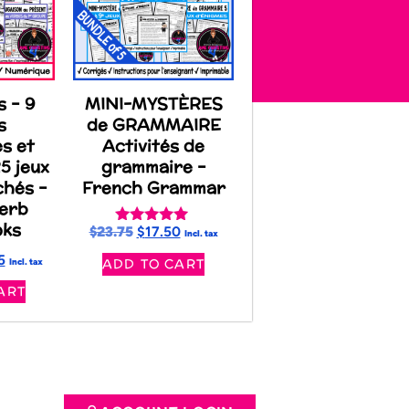
s – 9
MINI-MYSTÈRES
s
de GRAMMAIRE
es et
Activités de
25 jeux
grammaire –
chés –
French Grammar
erb
oks
$
23.75
$
17.50
Rated
Incl. tax
5.00
5
ADD TO CART
out of 5
Incl. tax
ART