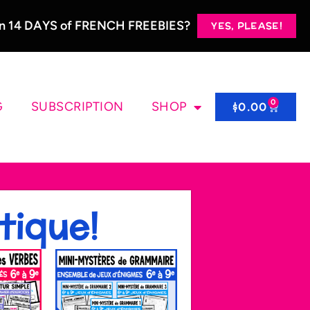
 in 14 DAYS of FRENCH FREEBIES?
YES, PLEASE!
0
G
SUBSCRIPTION
SHOP
$
0.00
tique!