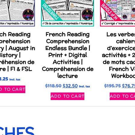
ch Reading
French Reading
Les verbe
prehension
Comprehension
cahier
ty | August in
Endless Bundle |
d’exercic
istory |
Print + Digital
activités + 
éhension de
Activities |
de mots ca
re | FI & FSL
Compréhension de
French V
lecture
Workbo
3.25
Incl. tax
$
118.50
$
32.50
$
195.75
$
76.7
Incl. tax
D TO CART
ADD TO CART
ADD TO C
CHES