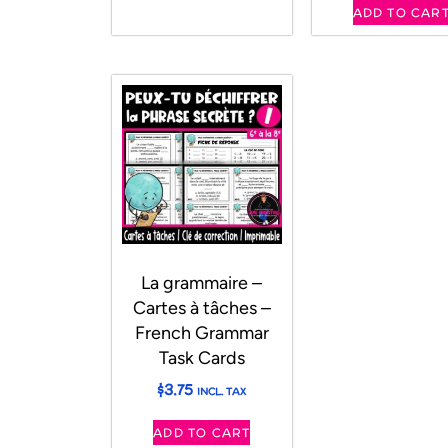
ADD TO CAR
La grammaire –
Cartes à tâches –
French Grammar
Task Cards
$
3.75
INCL. TAX
ADD TO CART