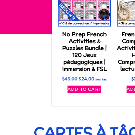
No Prep French
Fren
Activities &
Com
Puzzles Bundle |
Activi
120 Jeux
H
pédagogiques |
Compr
Immersion & FSL
lectu
$
45.00
$
24.00
$
Incl. tax
ADD TO CART
AD
CARTES À TÂ