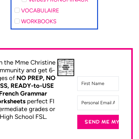
VOCABULAIRE
WORKBOOKS
n the Mme Christine
mmunity and get 6-
ges of
NO PREP, NO
SS, READY-to-USE
French Grammar
rksheets
perfect FI
ermediate grades or
High School FSL.
SEND ME MY FREEB