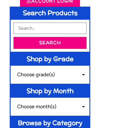
ACCOUNT LOGIN
Search Products
SEARCH
Shop by Grade
Choose grade(s)
Shop by Month
Choose month(s)
Browse by Category