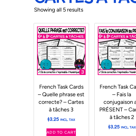
Showing all 5 results
French Task Cards
French Task C
– Quelle phrase est
– Fais la
correcte? – Cartes
conjugaison 
à tâches 3
PRÉSENT – Car
à tâches 2
$
3.25
INCL. TAX
$
3.25
INCL. TAX
ADD TO CART