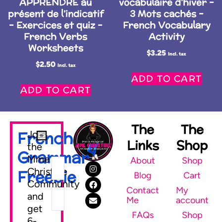
APPRENDRE au
vocabulaire d’hiver –
présent de l’indicatif
3 Mots cachés –
– Exercices et quiz –
French Vocabulary
French Verbs
Activity
Worksheets
$
3.25
Incl. tax
$
2.50
Incl. tax
ADD TO CART
ADD TO CART
The
The
French
Join
Links
Shop
the
Grammar
Mme
About
Shop
Christine
Freebie
Blog
Cart
Community
Contact
My
and
Me
account
get
FAQs
Shop
6-