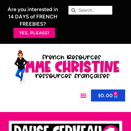
Are you interested in
14 DAYS of FRENCH
FREEBIES?
YES, PLEASE!
0
$
0.00