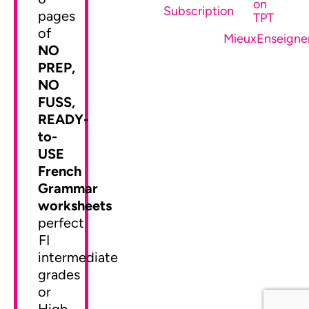
on
SEND ME MY FREEBIE
Subscription
pages
TPT
of
MieuxEnseigne
NO
PREP,
NO
FUSS,
READY-
to-
USE
French
Grammar
worksheets
perfect
FI
intermediate
grades
or