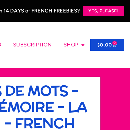
 in 14 DAYS of FRENCH FREEBIES?
YES, PLEASE!
0
G
SUBSCRIPTION
SHOP
$
0.00
 DE MOTS –
ÉMOIRE – LA
 – FRENCH