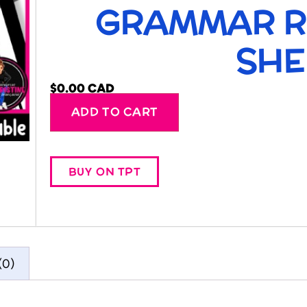
GRAMMAR R
SHE
$
0.00
Alternative:
ADD TO CART
BUY ON TPT
(0)