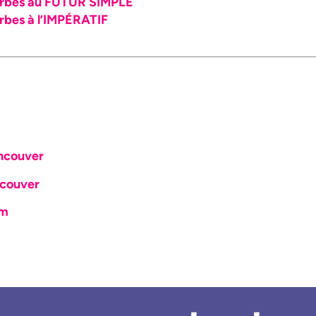
rbes au FUTUR SIMPLE
bes à l’IMPÉRATIF
ncouver
couver
om