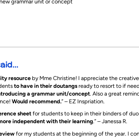
 a new grammar unit or concept
said…
ity resource
by Mme Christine! I appreciate the creative
udents
to have in their doutangs
ready to resort to if ne
ntroducing a grammar unit/concept
. Also a great remi
ence!
Would recommend.
” – EZ Inspriation.
erence sheet
for students to keep in their binders of duo
more independent with their learning
.” – Janessa R.
review
for my students at the beginning of the year. I con