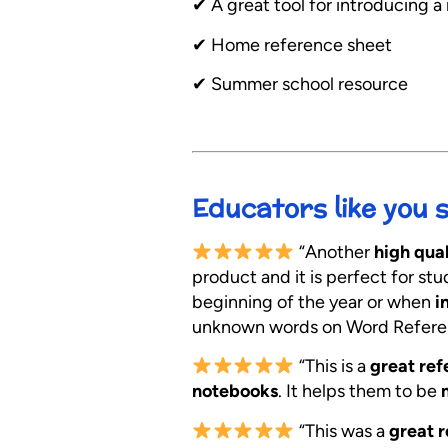
✔︎ A great tool for introducing
✔︎ Home reference sheet
✔︎ Summer school resource
Educators like you 
“Another
high qual
product and it is perfect for st
beginning of the year or when
i
unknown words on Word Refer
“This is a
great ref
notebooks
. It helps them to be
“This was a
great 