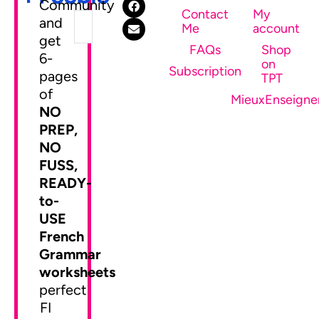
Community
Contact
My
and
Me
account
get
FAQs
Shop
6-
on
SEND ME MY FREEBIE
Subscription
pages
TPT
of
MieuxEnseigne
NO
PREP,
NO
FUSS,
READY-
to-
USE
French
Grammar
worksheets
perfect
FI