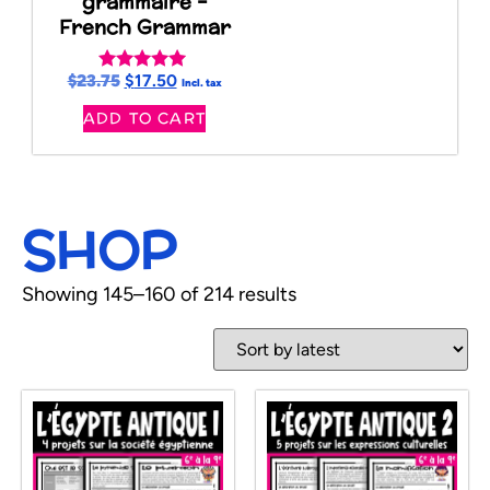
grammaire –
French Grammar
$
23.75
$
17.50
Rated
Incl. tax
5.00
ADD TO CART
out of 5
SHOP
Showing 145–160 of 214 results