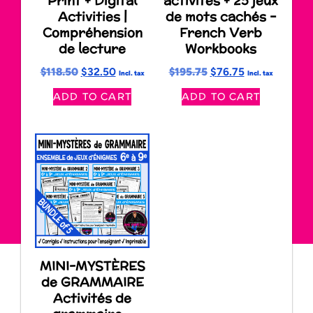
Print + Digital
activités + 25 jeux
Activities |
de mots cachés –
Compréhension
French Verb
de lecture
Workbooks
$
118.50
$
32.50
$
195.75
$
76.75
Incl. tax
Incl. tax
ADD TO CART
ADD TO CART
MINI-MYSTÈRES
de GRAMMAIRE
Activités de