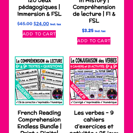
120 Jeux
in History |
pédagogiques |
Compréhension
Immersion & FSL
de lecture | FI &
FSL
$
45.00
$
24.00
Incl. tax
$
3.25
Incl. tax
ADD TO CART
ADD TO CART
French Reading
Les verbes – 9
Comprehension
cahiers
Endless Bundle |
d’exercices et