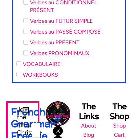
Verbes au CONDITIONNEL
PRÉSENT
Verbes au FUTUR SIMPLE
Verbes au PASSÉ COMPOSÉ
Verbes au PRÉSENT
Verbes PRONOMINAUX
VOCABULAIRE
WORKBOOKS
The
The
French
Join
Links
Shop
the
Grammar
Mme
About
Shop
Christine
Freebie
Blog
Cart