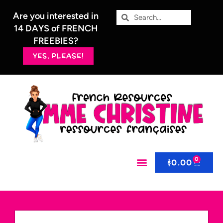
Are you interested in
14 DAYS of FRENCH
FREEBIES?
YES, PLEASE!
0
$
0.00