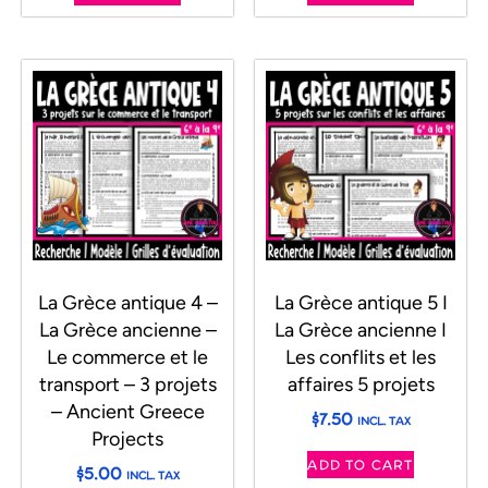
La Grèce antique 4 –
La Grèce antique 5 I
La Grèce ancienne –
La Grèce ancienne I
Le commerce et le
Les conflits et les
transport – 3 projets
affaires 5 projets
– Ancient Greece
$
7.50
INCL. TAX
Projects
ADD TO CART
$
5.00
INCL. TAX