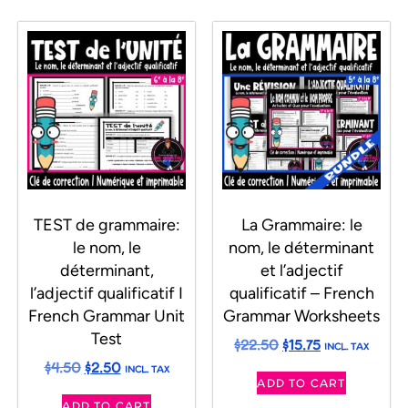
TEST de grammaire:
La Grammaire: le
le nom, le
nom, le déterminant
déterminant,
et l’adjectif
l’adjectif qualificatif I
qualificatif – French
French Grammar Unit
Grammar Worksheets
Test
$
22.50
$
15.75
INCL. TAX
$
4.50
$
2.50
INCL. TAX
ADD TO CART
ADD TO CART