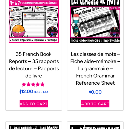
35 French Book
Les classes de mots –
Reports – 35 rapports
Fiche aide-mémoire –
de lecture – Rapports
La grammaire –
de livre
French Grammar
Reference Sheet
$
12.00
$
0.00
Rated
INCL. TAX
5.00
out of 5
ADD TO CART
ADD TO CART