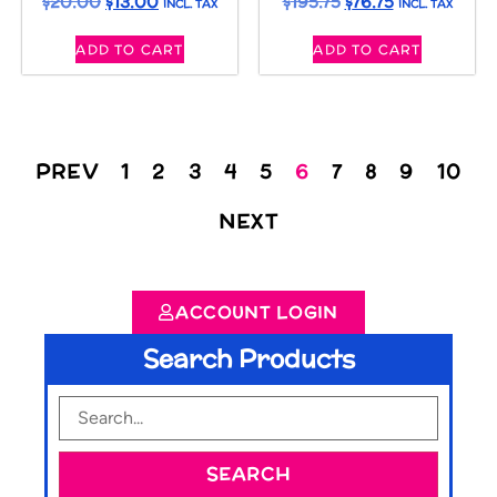
$
20.00
$
13.00
$
195.75
$
76.75
INCL. TAX
INCL. TAX
ADD TO CART
ADD TO CART
PREV
1
2
3
4
5
6
7
8
9
10
NEXT
ACCOUNT LOGIN
Search Products
SEARCH