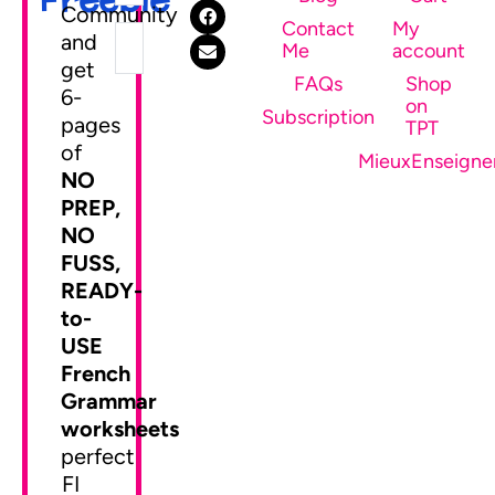
Community
Contact
My
and
Me
account
get
FAQs
Shop
6-
on
SEND ME MY FREEBIE
Subscription
pages
TPT
of
MieuxEnseigne
NO
PREP,
NO
FUSS,
READY-
to-
USE
French
Grammar
worksheets
perfect
FI