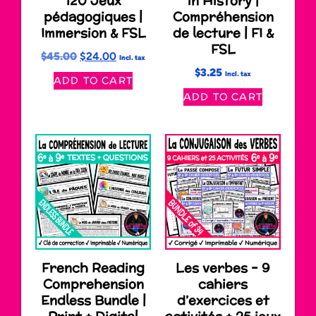
120 Jeux
in History |
pédagogiques |
Compréhension
Immersion & FSL
de lecture | FI &
FSL
$
45.00
$
24.00
Incl. tax
$
3.25
Incl. tax
ADD TO CART
ADD TO CART
French Reading
Les verbes – 9
Comprehension
cahiers
Endless Bundle |
d’exercices et