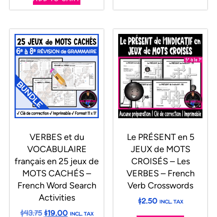
VERBES et du
Le PRÉSENT en 5
VOCABULAIRE
JEUX de MOTS
français en 25 jeux de
CROISÉS – Les
MOTS CACHÉS –
VERBES – French
French Word Search
Verb Crosswords
Activities
$
2.50
INCL. TAX
$
43.75
$
19.00
INCL. TAX