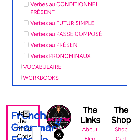
Verbes au CONDITIONNEL
PRÉSENT
Verbes au FUTUR SIMPLE
Verbes au PASSÉ COMPOSÉ
Verbes au PRÉSENT
Verbes PRONOMINAUX
VOCABULAIRE
WORKBOOKS
The
The
French
Join
Links
Shop
the
Grammar
Mme
About
Shop
Christine
Freebie
Blog
Cart