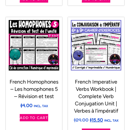
French Homophones
French Imperative
– Les homophones 5
Verbs Workbook |
– Révision et test
Complete Verb
Conjugation Unit |
$
4.00
INCL. TAX
Verbes à l’impératif
ADD TO CART
$
24.00
$
15.50
INCL. TAX