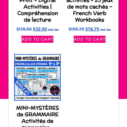
Print + Digital
activités + 25 jeux
Activities |
de mots cachés –
Compréhension
French Verb
de lecture
Workbooks
$
118.50
$
32.50
$
195.75
$
76.75
Incl. tax
Incl. tax
ADD TO CART
ADD TO CART
MINI-MYSTÈRES
de GRAMMAIRE
Activités de