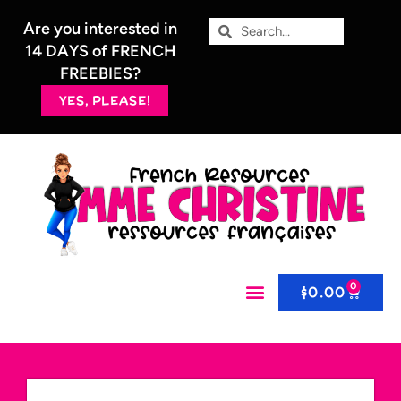
Are you interested in
14 DAYS of FRENCH
FREEBIES?
YES, PLEASE!
0
$
0.00