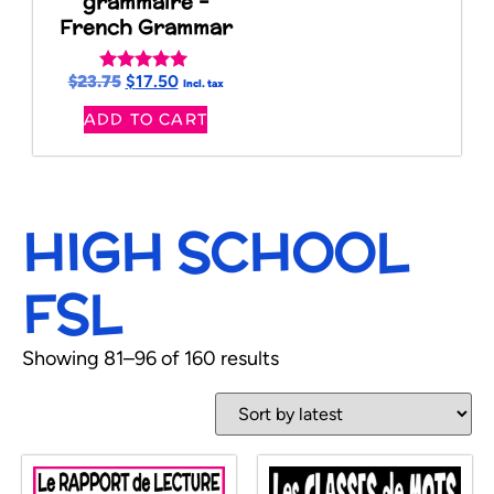
grammaire –
French Grammar
$
23.75
$
17.50
Rated
Incl. tax
5.00
ADD TO CART
out of 5
HIGH SCHOOL
FSL
Showing 81–96 of 160 results