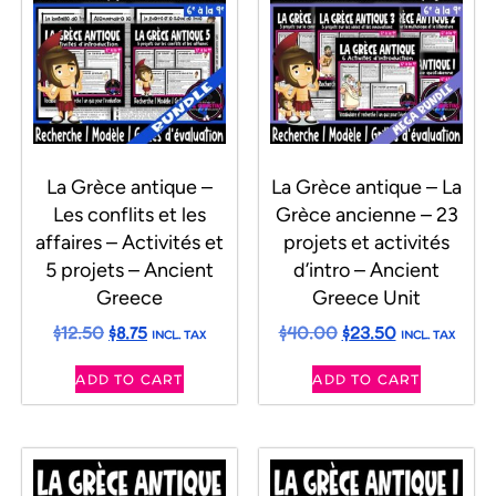
La Grèce antique –
La Grèce antique – La
Les conflits et les
Grèce ancienne – 23
affaires – Activités et
projets et activités
5 projets – Ancient
d’intro – Ancient
Greece
Greece Unit
$
12.50
$
8.75
$
40.00
$
23.50
INCL. TAX
INCL. TAX
ADD TO CART
ADD TO CART