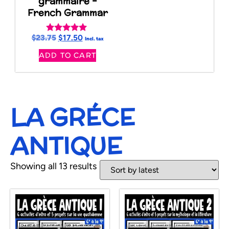
grammaire –
French Grammar
$
23.75
$
17.50
Rated
Incl. tax
5.00
ADD TO CART
out of 5
LA GRÉCE
ANTIQUE
Showing all 13 results