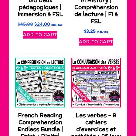
120 Jeux
in History |
pédagogiques |
Compréhension
Immersion & FSL
de lecture | FI &
FSL
$
45.00
$
24.00
Incl. tax
$
3.25
Incl. tax
ADD TO CART
ADD TO CART
French Reading
Les verbes – 9
Comprehension
cahiers
Endless Bundle |
d’exercices et