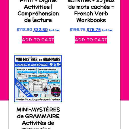
Print + Digital
activités + 25 jeux
Activities |
de mots cachés –
Compréhension
French Verb
de lecture
Workbooks
$
118.50
$
32.50
$
195.75
$
76.75
Incl. tax
Incl. tax
ADD TO CART
ADD TO CART
MINI-MYSTÈRES
de GRAMMAIRE
Activités de