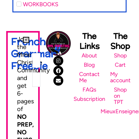
WORKBOOKS
The
The
French
Join
Links
Shop
the
Grammar
Mme
About
Shop
Christine
Freebie
Blog
Cart
Community
Contact
My
and
Me
account
get
FAQs
Shop
6-
on
SEND ME MY FREEBIE
Subscription
pages
TPT
of
MieuxEnseigne
NO
PREP,
NO