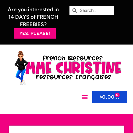
Are you interested in
14 DAYS of FRENCH
FREEBIES?
YES, PLEASE!
0
$
0.00